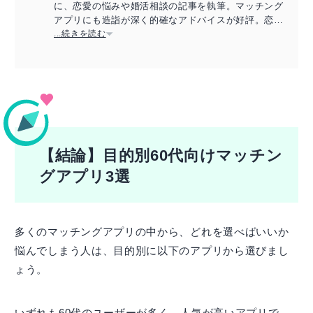
に、恋愛の悩みや婚活相談の記事を執筆。マッチング
アプリにも造詣が深く的確なアドバイスが好評。恋愛
アドバイザーの資格保持。
...続きを読む
【結論】目的別60代向けマッチン
グアプリ3選
多くのマッチングアプリの中から、どれを選べばいいか
悩んでしまう人は、目的別に以下のアプリから選びまし
ょう。
いずれも60代のユーザーが多く、人気が高いアプリで