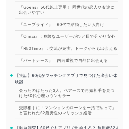
『Goens』50代以上専用！ 同世代の恋人や友達に
出会いやすい
『ユーブライド』：60代で結婚したい人向け
『Omiai』：危険なユーザーがひと目で分かり安心
『R50Time』：交流が充実。トークからも出会える
『パートナーズ』：内面重視で自然に出会える
【実話】60代がマッチングアプリで見つけた出会い体
験談
会ったのはたった3人。ペアーズで再婚相手を見つ
けた60代心理カウンセラー
交際相手に「マンションのローンを一括で払って」
と言われた62歳男性のマリッシュ婚活
【独自調査】60代でもアプリで出会える？ 利用者32人