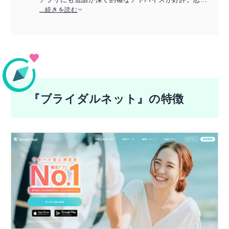
アドバイザーの資格保持。
...続きを読む
『ブライダルネット』の特徴