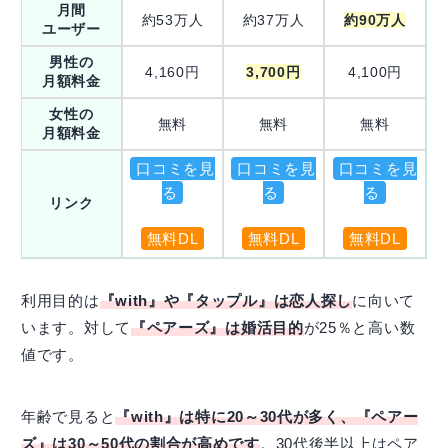
月間
約53万人
約37万人
約90万人
ユーザー
男性の
4,160円
3,700円
4,100円
月額料金
女性の
無料
無料
無料
月額料金
口コミを見
口コミを見
口コミを見
る
る
る
リンク
無料DL
無料DL
無料DL
利用目的は
『with』や『タップル』は恋人探し
に向いて
います。対して
『ペアーズ』は婚活目的
が25％と高い数
値です。
年齢で見ると
『with』は特に20～30代が多く、『ペアー
ズ』は30～50代の割合が高めです
。30代後半以上はペア