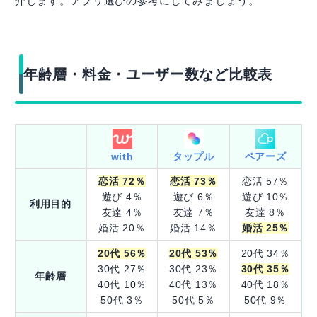
介します。アプリ選びの参考にしてみましょう。
年齢層・料金・ユーザー数など比較表
with
タップル
ペアーズ
恋活 72％
恋活 73％
恋活 57％
遊び 4％
遊び 6％
遊び 10％
利用目的
友達 4％
友達 7％
友達 8％
婚活 20％
婚活 14％
婚活 25％
20代 56％
20代 53％
20代 34％
30代 27％
30代 23％
30代 35％
年齢層
40代 10％
40代 13％
40代 18％
50代 3％
50代 5％
50代 9％