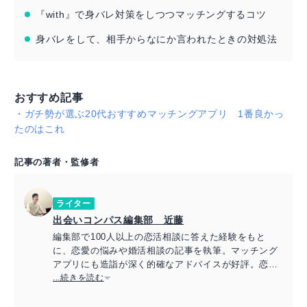
『with』で身バレ対策をしつつマッチングするコツ
身バレをして、相手からなにか言われたときの対処法
おすすめ記事
・
ガチ勢が選ぶ20代おすすめマッチングアプリ 1番良かっ
たのはこれ
記事の著者・監修者
ライター
出会いコンパス編集部 近藤
編集部で100人以上の恋活相談に答えた経験をもと
に、恋愛の悩みや婚活相談の記事を執筆。マッチング
アプリにも造詣が深く的確なアドバイスが好評。恋愛
アドバイザーの資格保持。
...続きを読む