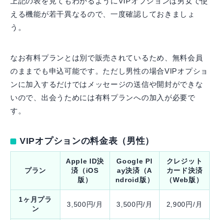
上記の表を見てもわかるようにVIPオプションは男女で使
える機能が若干異なるので、一度確認しておきましょ
う。
なお有料プランとは別で販売されているため、無料会員
のままでも申込可能です。ただし男性の場合VIPオプショ
ンに加入するだけではメッセージの送信や開封ができな
いので、出会うためには有料プランへの加入が必要で
す。
VIPオプションの料金表（男性）
Apple ID決
Google Pl
クレジット
プラン
済（iOS
ay決済（A
カード決済
版）
ndroid版）
（Web版）
1ヶ月プラ
3,500円/月
3,500円/月
2,900円/月
ン