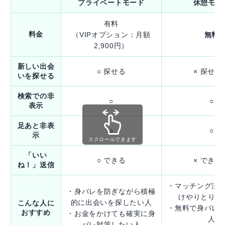
プライベートモード
休憩モー
有料
料金
（VIPオプション：月額
無料
2,900円）
新しい出会
○ 探せる
× 探せな
いを探せる
検索での非
○
○
表示
足あと非表
○
○
示
スクロールできます
「いい
○ できる
× できな
ね！」送信
・マッチング済
・身バレを防ぎながら積極
けやりとりし
的に出会いを探したい人
こんな人に
・無料で身バレ
おすすめ
・お金をかけても確実に身
人
バレ対策したい人