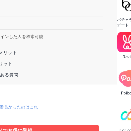
バチェ
デート
グインした人を検索可能
メリット
Ravi
リット
くある質問
Poib
1番良かったのはこれ
ドでお得に登録
CoCo