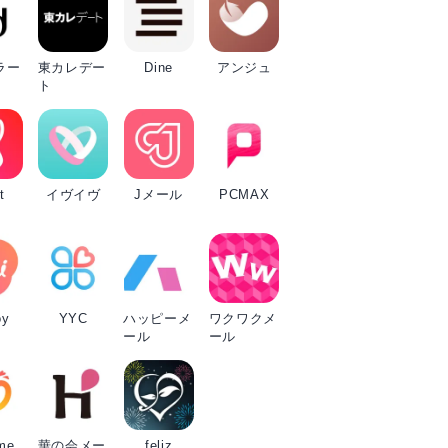
ラー
東カレデー
Dine
アンジュ
ト
t
イヴイヴ
Jメール
PCMAX
oy
YYC
ハッピーメ
ワクワクメ
ール
ール
me
華の会メー
feliz