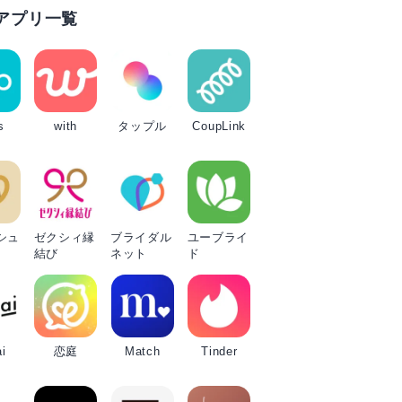
アプリ一覧
s
with
タップル
CoupLink
シュ
ゼクシィ縁
ブライダル
ユーブライ
結び
ネット
ド
i
恋庭
Match
Tinder