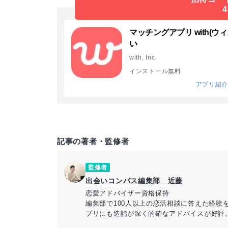
4
マッチングアプリ with(ウィズ
い
with, Inc.
インストール無料
アプリ紹
記事の著者・監修者
監修者
出会いコンパス編集部 近藤
恋愛アドバイザー資格保持
編集部で100人以上の恋活相談に答えた経験
プリにも造詣が深く的確なアドバイスが好評