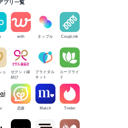
アプリ一覧
s
with
タップル
CoupLink
シュ
ゼクシィ縁
ブライダル
ユーブライ
結び
ネット
ド
i
恋庭
Match
Tinder