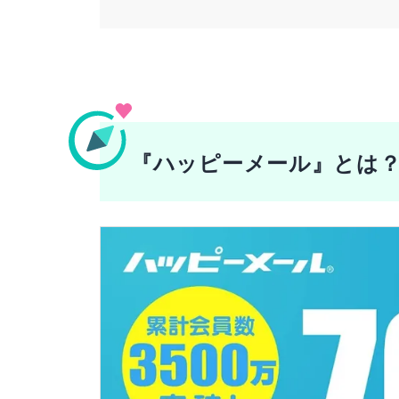
に努めている。
>>
JLC認定恋愛アドバイザー資格保持
>>寄稿メディア：
カワコレメディア
>>SNS：
Xアカウント
『ハッピーメール』とは