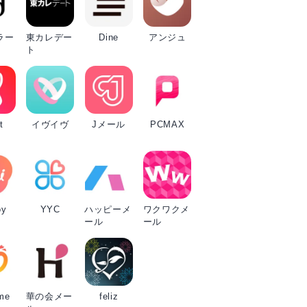
ラー
東カレデー
Dine
アンジュ
ト
t
イヴイヴ
Jメール
PCMAX
oy
YYC
ハッピーメ
ワクワクメ
ール
ール
me
華の会メー
feliz