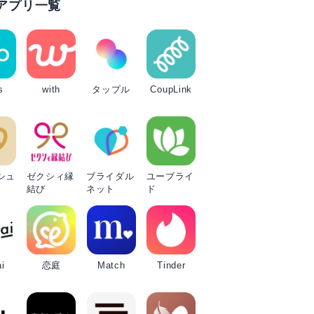
アプリ一覧
s
with
タップル
CoupLink
シュ
ゼクシィ縁
ブライダル
ユーブライ
結び
ネット
ド
i
恋庭
Match
Tinder