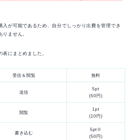
購入が可能であるため、自分でしっかり出費を管理でき
ありません。
の表にまとめました。
受信＆閲覧
無料
5pt
送信
(50円)
1pt
閲覧
(10円)
5pt※
書き込む
(50円)