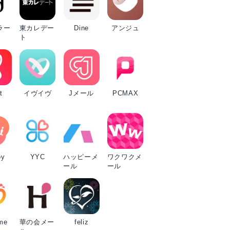
ラー
東カレデー
Dine
アンジュ
ト
t
イヴイヴ
Jメール
PCMAX
oy
YYC
ハッピーメ
ワクワクメ
ール
ール
me
華の会メー
feliz