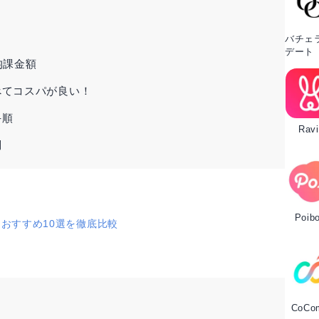
バチェ
デート
均課金額
べてコスパが良い！
手順
Ravi
問
Poib
リおすすめ10選を徹底比較
CoCo