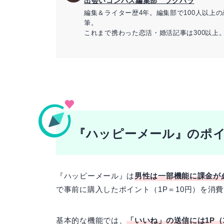
出会いコンパス編集部 フクハラ
編集＆ライター歴4年。編集部で100人以上
筆。
これまで携わった恋活・婚活記事は300以上
に努めている。
>>
JLC認定恋愛アドバイザー資格保持
>>寄稿メディア：
カワコレメディア
>>SNS：
Xアカウント
『ハッピーメール』のポ
『ハッピーメール』は
男性は一部機能に課金が
で事前に購入したポイント（1P＝10円）を消
基本的な機能では、
「いいね」の送信には1P