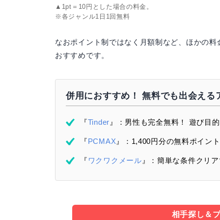
▲1pt＝10円とした場合の料金。
※各ジャンル1日1回無料
なおポイント制ではなく月額制など、ほかの料
おすすめです。
併用におすすめ！ 無料でも出会える
『
Tinder
』：男性も完全無料！ 遊び目
『
PCMAX
』：1,400円分の無料ポイン
『
ワクワクメール
』：簡単な条件クリアで2
相手探し＆