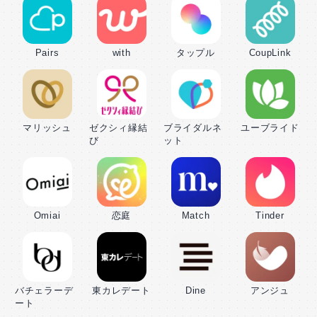
Pairs
with
タップル
CoupLink
マリッシュ
ゼクシィ縁結
ブライダルネ
ユーブライド
び
ット
Omiai
恋庭
Match
Tinder
バチェラーデ
東カレデート
Dine
アンジュ
ート