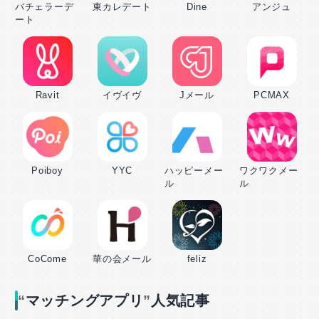
バチェラーデ
東カレデート
Dine
アンジュ
ート
Ravit
イヴイヴ
Jメール
PCMAX
Poiboy
YYC
ハッピーメー
ワクワクメー
ル
ル
CoCome
華の会メール
feliz
マッチングアプリ
人気記事