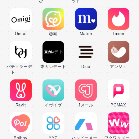
び
ット
Omiai
恋庭
Match
Tinder
バチェラーデ
東カレデート
Dine
アンジュ
ート
Ravit
イヴイヴ
Jメール
PCMAX
Poiboy
YYC
ハッピーメー
ワクワクメー