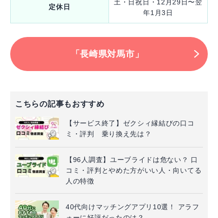
土・日祝日・12月29日〜翌
定休日
年1月3日
「長崎県対馬市」
こちらの記事もおすすめ
【サービス終了】ゼクシィ縁結びの口コ
ミ・評判 乗り換え先は？
【96人調査】ユーブライドは危ない？ 口
コミ・評判とやめた方がいい人・向いてる
人の特徴
40代向けマッチングアプリ10選！ アラフ
ォーに好評だったのは？