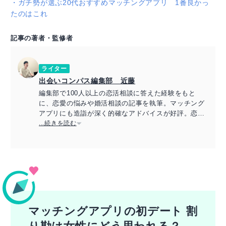
・
ガチ勢が選ぶ20代おすすめマッチングアプリ 1番良かっ
たのはこれ
記事の著者・監修者
ライター
出会いコンパス編集部 近藤
編集部で100人以上の恋活相談に答えた経験をもと
に、恋愛の悩みや婚活相談の記事を執筆。マッチング
アプリにも造詣が深く的確なアドバイスが好評。恋愛
アドバイザーの資格保持。
...続きを読む
マッチングアプリの初デート 割