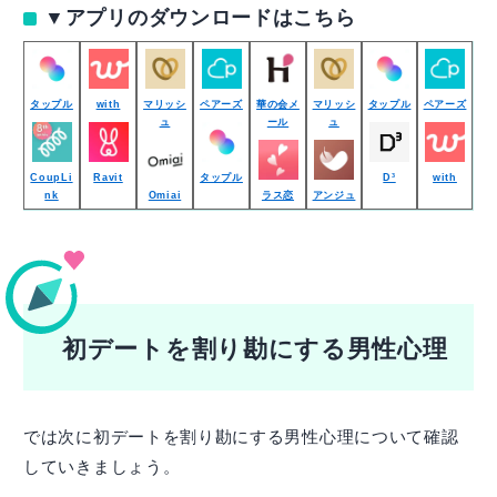
▼アプリのダウンロードはこちら
タップル
with
マリッシ
ペアーズ
華の会メ
マリッシ
タップル
ペアーズ
ュ
ール
ュ
CoupLi
Ravit
タップル
D³
with
nk
Omiai
ラス恋
アンジュ
初デートを割り勘にする男性心理
では次に初デートを割り勘にする男性心理について確認
していきましょう。