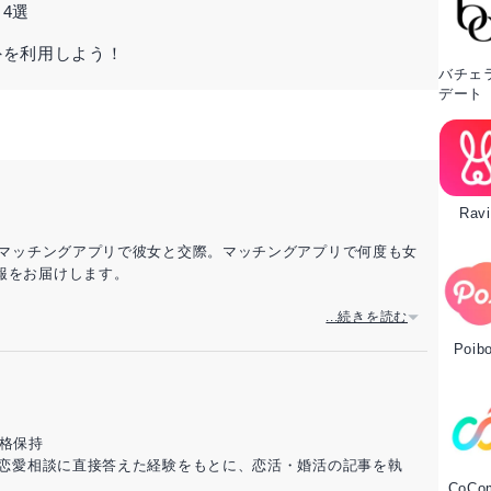
4選
外を利用しよう！
バチェ
デート
Ravi
。マッチングアプリで彼女と交際。マッチングアプリで何度も女
報をお届けします。
...続きを読む
Poib
格保持
の恋愛相談に直接答えた経験をもとに、恋活・婚活の記事を執
CoCo