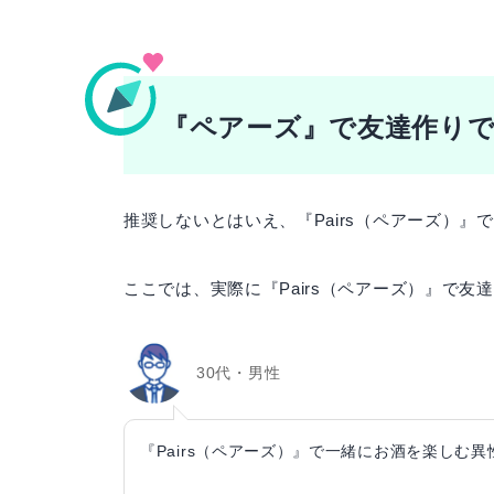
『ペアーズ』で友達作り
推奨しないとはいえ、『Pairs（ペアーズ）
ここでは、実際に『Pairs（ペアーズ）』で
30代・男性
『Pairs（ペアーズ）』で一緒にお酒を楽しむ