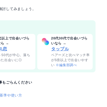
検討してみましょう。
0代以上で出会いづら
20代30代で出会いづら
ら →
いなら →
ス恋
タップル
～50代が中心。落ち
ペアーズと比べマッチ率
いた出会いに◎
が5倍以上で出会いやす
い
※編集部調べ
事もごらんください
の基準や使い方