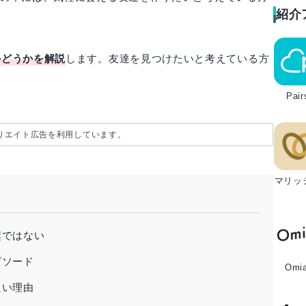
紹介
かどうかを解説
します。友達を見つけたいと考えている方
Pair
リエイト広告を利用しています。
マリッ
奨ではない
ピソード
Omia
良い理由