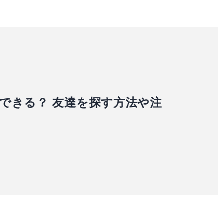
りはできる？ 友達を探す方法や注