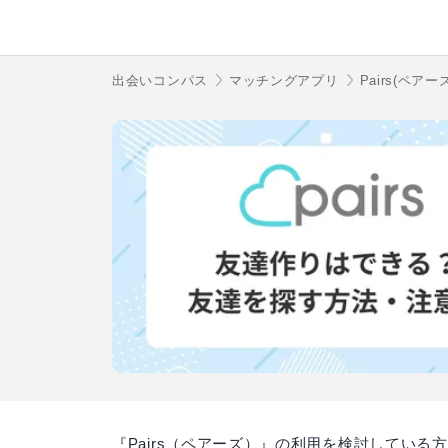
出会いコンパス
マッチングアプリ
Pairs(ペ
『Pairs（ペアーズ）』の利用を検討してい