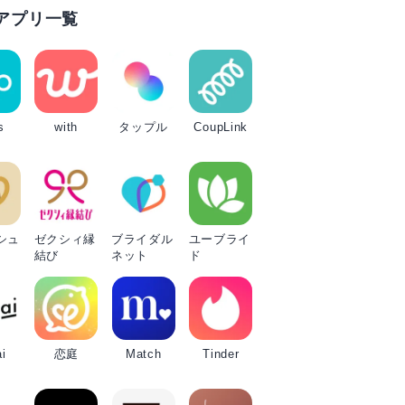
アプリ一覧
s
with
タップル
CoupLink
シュ
ゼクシィ縁
ブライダル
ユーブライ
結び
ネット
ド
i
恋庭
Match
Tinder