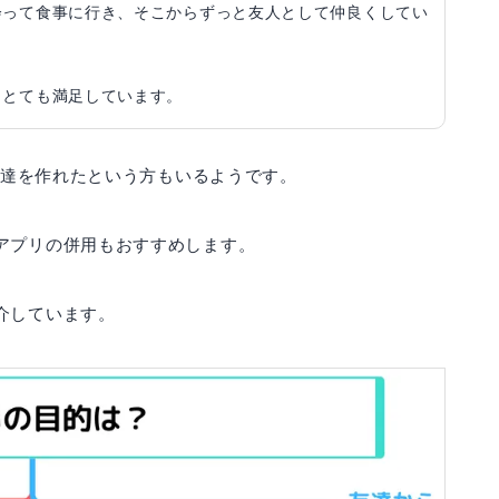
会って食事に行き、そこからずっと友人として仲良くしてい
、とても満足しています。
で友達を作れたという方もいるようです。
アプリの併用もおすすめします。
介しています。