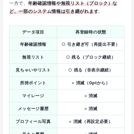
一方で、
年齢確認情報や無視リスト（ブロック）な
ど、一部のシステム情報は引き継がれます
。
データ項目
再登録時の状態
年齢確認情報
○
引き継ぎ可（再提出不要）
無視リスト
○
残る（ブロック継続）
見ちゃいやリスト
○
残る（非表示継続）
所持ポイント
×
消滅（0ptから）
マイレージ
×
消滅
メッセージ履歴
×
消滅
プロフィール写真
×
消滅（再設定必要）