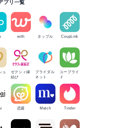
アプリ一覧
s
with
タップル
CoupLink
シュ
ゼクシィ縁
ブライダル
ユーブライ
結び
ネット
ド
i
恋庭
Match
Tinder