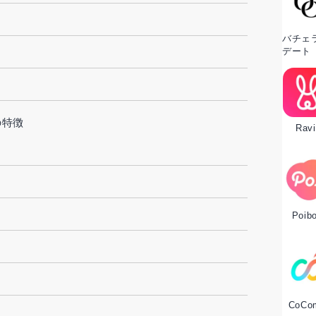
バチェ
デート
の特徴
Ravi
Poib
CoCo