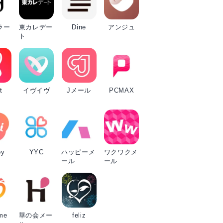
ラー
東カレデー
Dine
アンジュ
ト
t
イヴイヴ
Jメール
PCMAX
oy
YYC
ハッピーメ
ワクワクメ
ール
ール
me
華の会メー
feliz