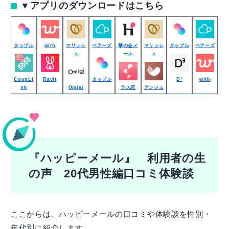
▼アプリのダウンロードはこちら
タップル
with
マリッシ
ペアーズ
華の会メ
マリッシ
タップル
ペアーズ
ュ
ール
ュ
CoupLi
Ravit
タップル
D³
with
nk
Omiai
ラス恋
アンジュ
『ハッピーメール』 利用者の生
の声 20代男性編口コミ体験談
ここからは、ハッピーメールの口コミや体験談を性別・
年代別に紹介します。