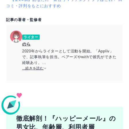
コミ・評判をもとにおすすめ
記事の著者・監修者
ライター
のら
2020年からライターとして活動を開始。「Appliv」
で、記事執筆を担当。ペアーズやwithで彼氏ができた
経験あり。
実際に使ってみた経験をもとに、読者が本当に知りた
...続きを読む
い情報をわかりやすくお届けします。
徹底解剖！『ハッピーメール』の
男女比、年齢層、利用者層