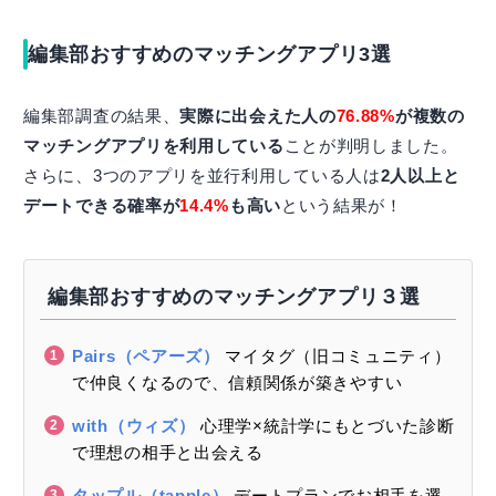
編集部おすすめのマッチングアプリ3選
編集部調査の結果、
実際に出会えた人の
76.88%
が複数の
マッチングアプリを利用している
ことが判明しました。
さらに、3つのアプリを並行利用している人は
2人以上と
デートできる確率が
14.4%
も高い
という結果が！
編集部おすすめのマッチングアプリ３選
Pairs（ペアーズ）
マイタグ（旧コミュニティ）
で仲良くなるので、信頼関係が築きやすい
with（ウィズ）
心理学×統計学にもとづいた診断
で理想の相手と出会える
タップル（tapple）
デートプランでお相手を選