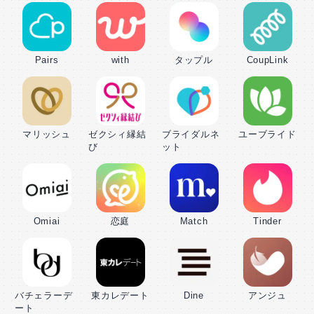
Pairs
with
タップル
CoupLink
マリッシュ
ゼクシィ縁結
ブライダルネ
ユーブライド
び
ット
Omiai
恋庭
Match
Tinder
バチェラーデ
東カレデート
Dine
アンジュ
ート