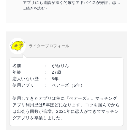
アプリにも造詣が深く的確なアドバイスが好評。恋愛
アドバイザーの資格保持。
...続きを読む
ライタープロフィール
名前 ： がねりん
年齢 ： 27歳
恋人いない歴 ： 5年
使用アプリ ： ペアーズ（5年）
使用してきたアプリは主に『ペアーズ』。マッチング
アプリ利用歴は5年ほどになります。コツを掴んでから
は出会う回数が倍増。2021年に恋人ができてマッチン
グアプリを卒業しました。