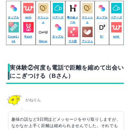
タップル
with
マリッシ
ペアーズ
華の会メ
マリッシ
タップル
ペアーズ
ュ
ール
ュ
CoupLi
Ravit
タップル
D³
with
nk
Omiai
ラス恋
アンジュ
実体験②何度も電話で距離を縮めて出会い
にこぎつける（Bさん）
がねりん
趣味の話など3日間ほどメッセージをやり取りしますが、
なかなか上手く距離は縮められませんでした。それでも