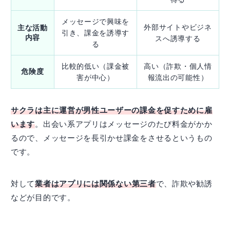
メッセージで興味を
外部サイトやビジネ
主な活動
引き、課金を誘導す
内容
スへ誘導する
る
比較的低い（課金被
高い（詐欺・個人情
危険度
害が中心）
報流出の可能性）
サクラは主に運営が男性ユーザーの課金を促すために雇
います
。出会い系アプリはメッセージのたび料金がかか
るので、メッセージを長引かせ課金をさせるというもの
です。
対して
業者はアプリには関係ない第三者
で、詐欺や勧誘
などが目的です。