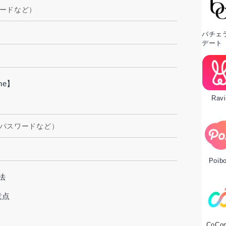
ードなど）
バチェ
デート
ne】
Ravi
パスワードなど）
Poib
法
意点
CoCo