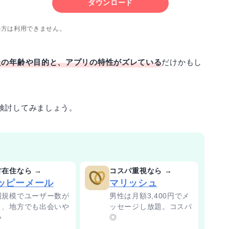
ダウンロード
の方は利用できません。
たの年齢や目的と、アプリの特性がズレている
だけかもし
検討してみましょう。
方在住なら →
コスパ重視なら →
ッピーメール
マリッシュ
国規模でユーザー数が
男性は月額3,400円でメ
く、地方でも出会いや
ッセージし放題。コスパ
い
◎