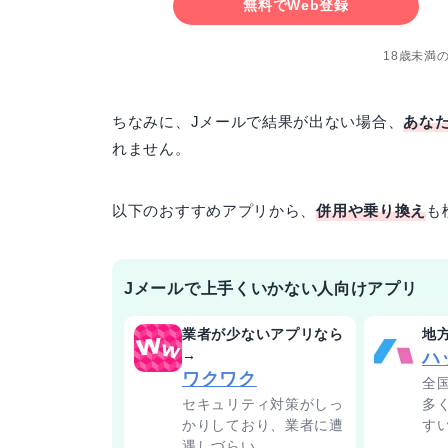
無料でWeb登録
18歳未満
ちなみに、Jメールで結果が出ない場合、
あな
れません。
以下のおすすめアプリから、
併用や乗り換え
も
Jメールで上手くいかない人向けアプリ
業者が少ないアプリなら
地
→
ハ
ワクワク
全
セキュリティ対策がしっ
多
かりしており、業者に遭
す
遇しづらい