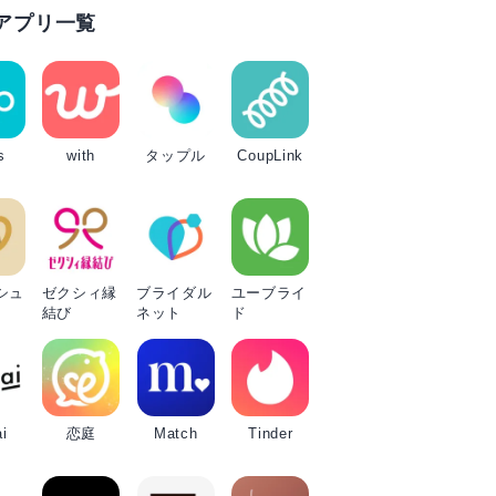
アプリ一覧
s
with
タップル
CoupLink
シュ
ゼクシィ縁
ブライダル
ユーブライ
結び
ネット
ド
i
恋庭
Match
Tinder