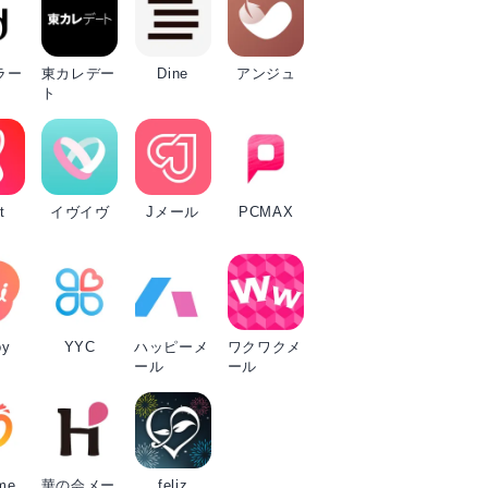
ラー
東カレデー
Dine
アンジュ
ト
t
イヴイヴ
Jメール
PCMAX
oy
YYC
ハッピーメ
ワクワクメ
ール
ール
me
華の会メー
feliz