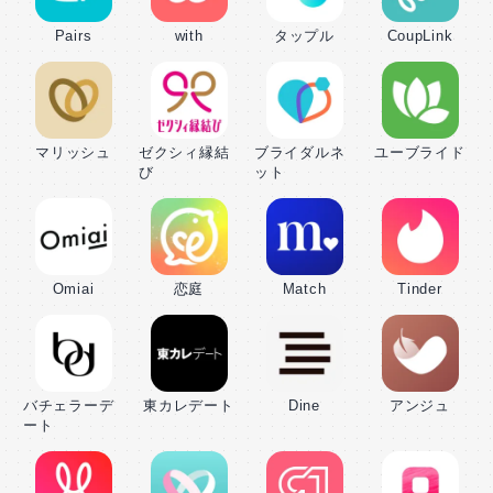
Pairs
with
タップル
CoupLink
マリッシュ
ゼクシィ縁結
ブライダルネ
ユーブライド
び
ット
Omiai
恋庭
Match
Tinder
バチェラーデ
東カレデート
Dine
アンジュ
ート