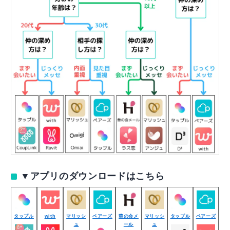
▼アプリのダウンロードはこちら
タップル
with
マリッシ
ペアーズ
華の会メ
マリッシ
タップル
ペアーズ
ュ
ール
ュ