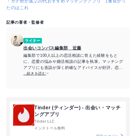
・
ガチ勢が選ぶ20代おすすめマッチングアプリ 1番良かっ
たのはこれ
記事の著者・監修者
ライター
出会いコンパス編集部 近藤
編集部で100人以上の恋活相談に答えた経験をもと
に、恋愛の悩みや婚活相談の記事を執筆。マッチング
アプリにも造詣が深く的確なアドバイスが好評。恋愛
アドバイザーの資格保持。
...続きを読む
Tinder (ティンダー) - 出会い・マッチ
ングアプリ
Tinder LLC
インストール無料
紹介ページへ